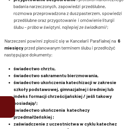
badania narzeczonych, zapowiedzi przedślubne,
rozmowa przeprowadzona z duszpasterzem, spowiedzi
przedślubne oraz przygotowanie i omówienie liturgii
ślubu –
próba w świątyni, najlepiej ze świadkami
/;
Narzeczeni powinni zgłosić się w Kancelarii Parafialnej na
6
miesięcy
przed planowanym terminem ślubu i przedłożyć
następujące dokumenty:
świadectwo chrztu,
świadectwo sakramentu bierzmowania,
świadectwo ukończenia katechizacji w zakresie
szkoły podstawowej, gimnazjalnej i średniej lub
indeks formacji chrześcijańskiej / jeśli takowy
posiadają/;
świadectwo ukończenia katechezy
przedmałżeńskiej ;
zaświadczenie z uczestnictwa w cyklu katechez