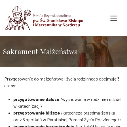
Przejdź do treści
Me
Sakrament Małżeństwa
Przygotowanie do małżeństwa i życia rodzinnego obejmuje 3
etapy:
przygotowanie dalsze
/wychowanie w rodzinie i udział
w katechizacji/,
przygotowanie
bliższe
/katecheza przedmałżeńska
oraz 5 spotkań w Parafialnej Poradni Życia Rodzinnego/;
przygotowanie bezpośrednie
/protokół kanonicznego