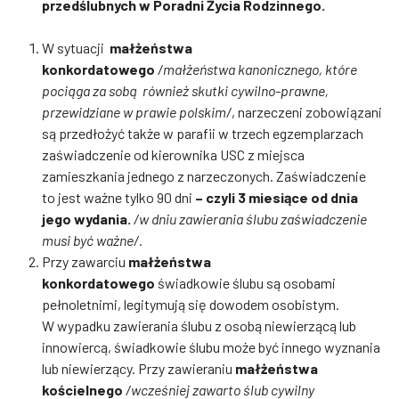
przedślubnych w Poradni Życia Rodzinnego.
W sytuacji
małżeństwa
konkordatowego
/małżeństwa kanonicznego, które
pociąga za sobą również skutki cywilno-prawne,
przewidziane w prawie polskim/
, narzeczeni zobowiązani
są przedłożyć także w parafii w trzech egzemplarzach
zaświadczenie od kierownika USC z miejsca
zamieszkania jednego z narzeczonych. Zaświadczenie
to jest ważne tylko 90 dni
– czyli 3 miesiące
od dnia
jego wydania.
/w dniu zawierania ślubu zaświadczenie
musi być ważne/.
Przy zawarciu
małżeństwa
konkordatowego
świadkowie ślubu są osobami
pełnoletnimi, legitymują się dowodem osobistym.
W wypadku zawierania ślubu z osobą niewierzącą lub
innowiercą, świadkowie ślubu może być innego wyznania
lub niewierzący. Przy zawieraniu
małżeństwa
kościelnego
/wcześniej zawarto ślub cywilny